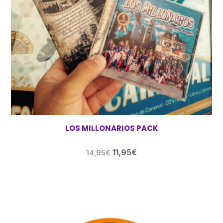
LOS MILLONARIOS PACK
El
El
11,95
€
14,95
€
precio
precio
original
actual
era:
es:
14,95€.
11,95€.