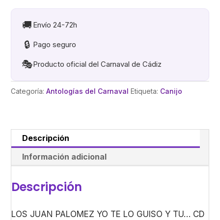
YO
TE
🚚
Envío 24-72h
LO
🔒
Pago seguro
GUISO
Y
🎭
Producto oficial del Carnaval de Cádiz
TU...
cantidad
Categoría:
Antologías del Carnaval
Etiqueta:
Canijo
Descripción
Información adicional
Descripción
LOS JUAN PALOMEZ YO TE LO GUISO Y TU… CD