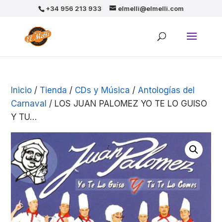
+34 956 213 933
elmelli@elmelli.com
Inicio
/
Tienda
/
CDs y Música
/
Antologías del
Carnaval
/ LOS JUAN PALOMEZ YO TE LO GUISO
Y TU…