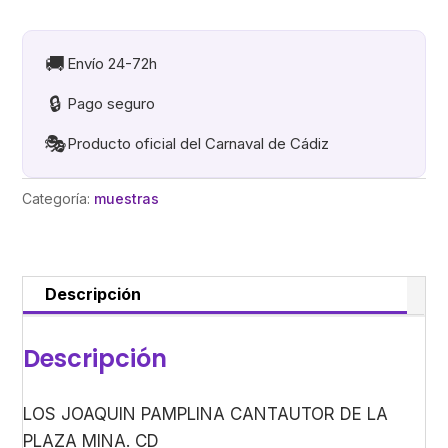
PAMPLINA
CANTAUTOR
DE
🚚
Envío 24-72h
LA
🔒
Pago seguro
PLAZA
MINA
🎭
Producto oficial del Carnaval de Cádiz
cantidad
Categoría:
muestras
Descripción
Descripción
LOS JOAQUIN PAMPLINA CANTAUTOR DE LA
PLAZA MINA. CD