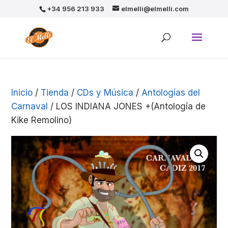
+34 956 213 933
elmelli@elmelli.com
Inicio
/
Tienda
/
CDs y Música
/
Antologías del
Carnaval
/ LOS INDIANA JONES +(Antología de
Kike Remolino)