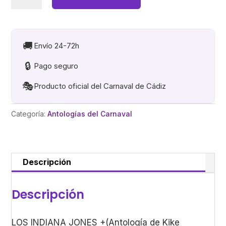
INDIANA
JONES
+
(Antología
🚚
Envío 24-72h
de
🔒
Pago seguro
Kike
Remolino)
🎭
Producto oficial del Carnaval de Cádiz
cantidad
Categoría:
Antologías del Carnaval
Descripción
Descripción
LOS INDIANA JONES +(Antología de Kike