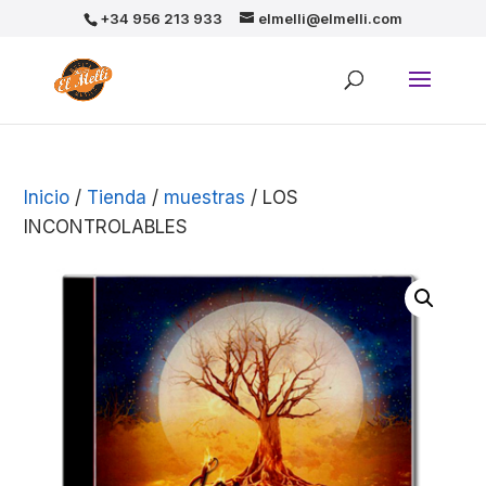
+34 956 213 933
elmelli@elmelli.com
Inicio
/
Tienda
/
muestras
/ LOS
INCONTROLABLES