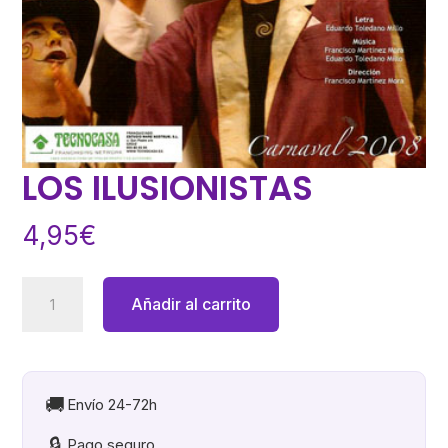
LOS ILUSIONISTAS
4,95
€
LOS
Añadir al carrito
ILUSIONISTAS
cantidad
🚚
Envío 24-72h
🔒
Pago seguro