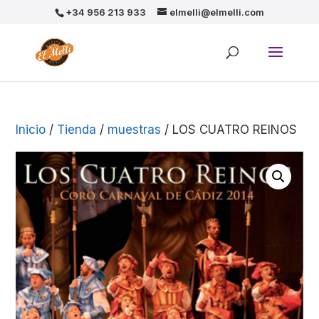
+34 956 213 933
elmelli@elmelli.com
Inicio
/
Tienda
/
muestras
/ LOS CUATRO REINOS