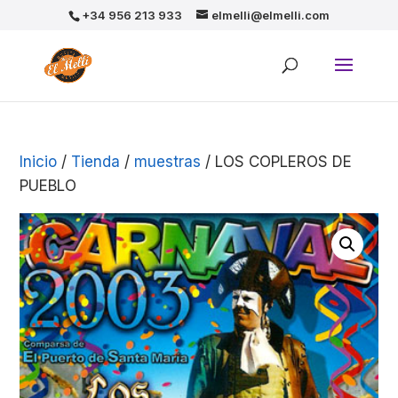
+34 956 213 933
elmelli@elmelli.com
Inicio
/
Tienda
/
muestras
/ LOS COPLEROS DE
PUEBLO