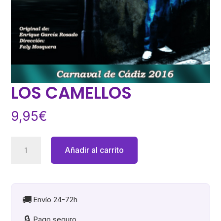
LOS CAMELLOS
9,95
€
LOS
Añadir al carrito
CAMELLOS
cantidad
🚚
Envío 24-72h
🔒
Pago seguro