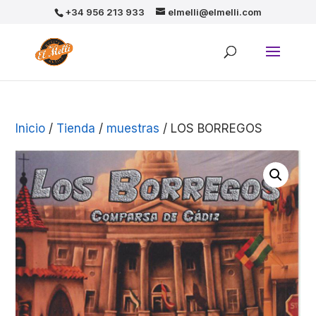
+34 956 213 933
elmelli@elmelli.com
Inicio
/
Tienda
/
muestras
/ LOS BORREGOS