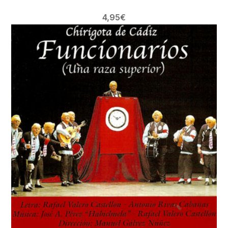
4,95
€