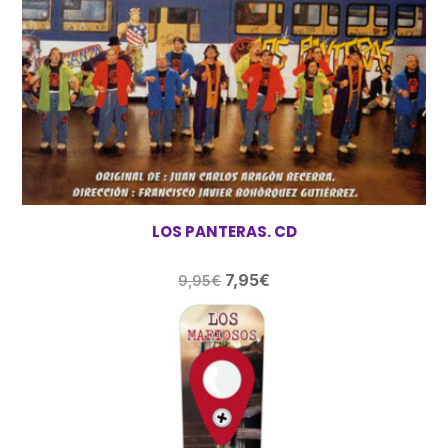
LOS PANTERAS. CD
El
El
7,95
€
9,95
€
precio
precio
original
actual
era:
es:
9,95€.
7,95€.