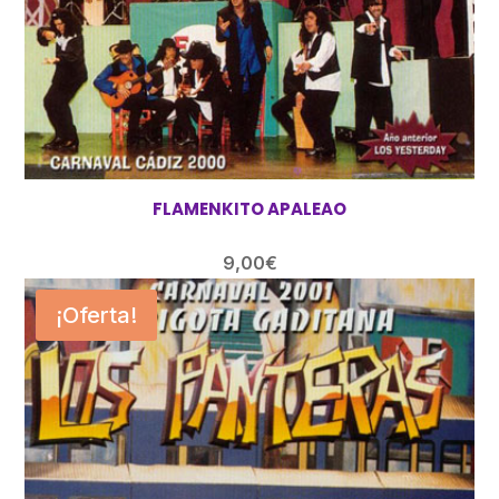
FLAMENKITO APALEAO
9,00
€
¡Oferta!