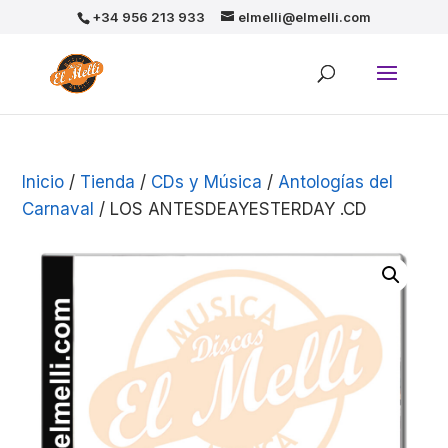
+34 956 213 933
elmelli@elmelli.com
Inicio
/
Tienda
/
CDs y Música
/
Antologías del
Carnaval
/ LOS ANTESDEAYESTERDAY .CD