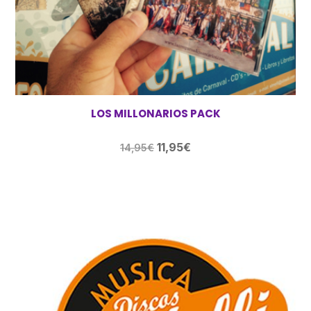
LOS MILLONARIOS PACK
El
El
11,95
€
14,95
€
precio
precio
original
actual
era:
es:
14,95€.
11,95€.