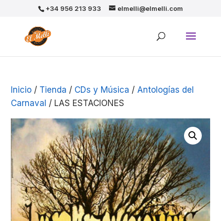
+34 956 213 933
elmelli@elmelli.com
Inicio
/
Tienda
/
CDs y Música
/
Antologías del
Carnaval
/ LAS ESTACIONES