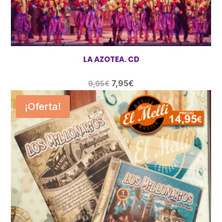
LA AZOTEA. CD
El
El
7,95
€
9,95
€
precio
precio
¡Oferta!
original
actual
era:
es:
9,95€.
7,95€.