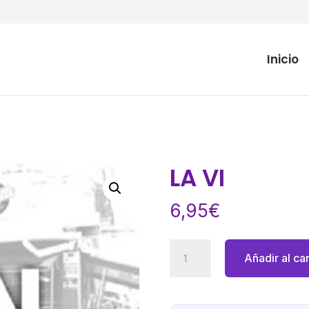
Inicio
LA VI
6,95
€
LA
Añadir al car
VI
cantidad