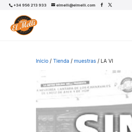
+34 956 213 933
elmelli@elmelli.com
Inicio
/
Tienda
/
muestras
/ LA VI