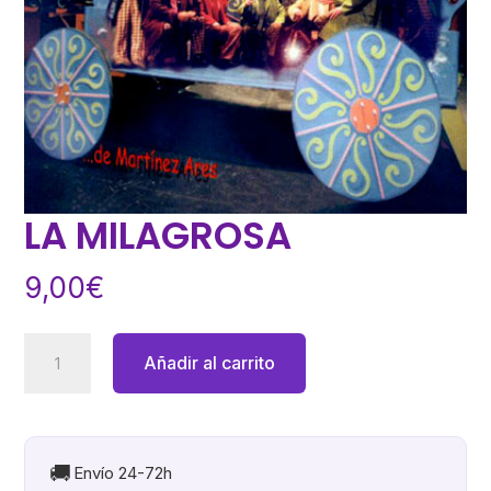
LA MILAGROSA
9,00
€
LA
Añadir al carrito
MILAGROSA
cantidad
🚚
Envío 24-72h