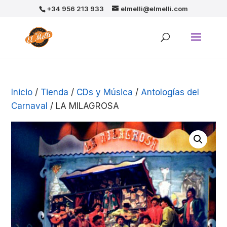
+34 956 213 933
elmelli@elmelli.com
Inicio
/
Tienda
/
CDs y Música
/
Antologías del
Carnaval
/ LA MILAGROSA