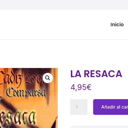
Inicio
LA RESACA
4,95
€
LA
Añadir al car
RESACA
cantidad