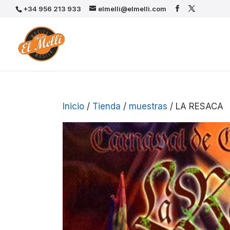
+34 956 213 933
elmelli@elmelli.com
Inicio
/
Tienda
/
muestras
/ LA RESACA