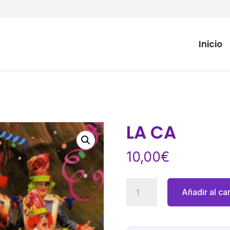
Inicio
LA CA
10,00
€
LA
Añadir al car
CA
cantidad