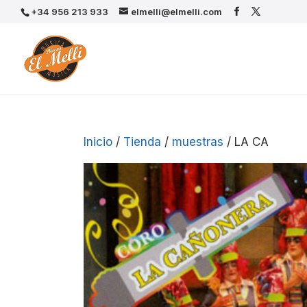
+34 956 213 933
elmelli@elmelli.com
Inicio
/
Tienda
/
muestras
/ LA CA