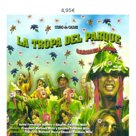
4,95
€