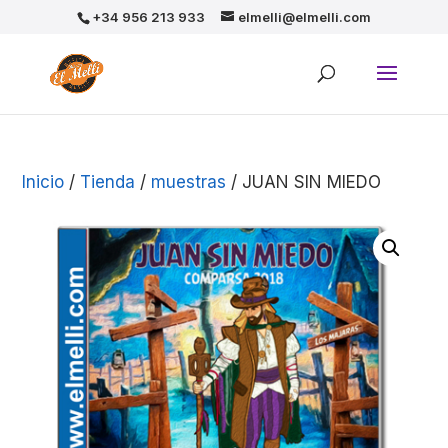
+34 956 213 933
elmelli@elmelli.com
Inicio
/
Tienda
/
muestras
/ JUAN SIN MIEDO