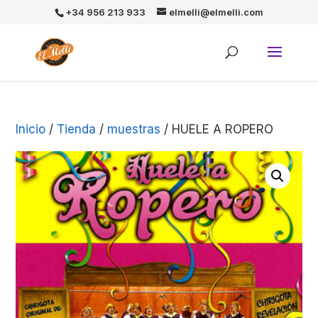
+34 956 213 933
elmelli@elmelli.com
Inicio
/
Tienda
/
muestras
/ HUELE A ROPERO