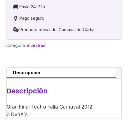
Carnaval
🚚
Envío 24-72h
2012
🔒
Pago seguro
cantidad
🎭
Producto oficial del Carnaval de Cádiz
Categoría:
muestras
Descripción
Descripción
Gran Final Teatro Falla Carnaval 2012
3 DvdÂ´s .