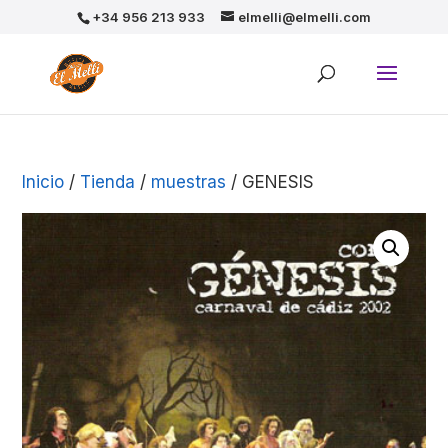
+34 956 213 933
elmelli@elmelli.com
Inicio
/
Tienda
/
muestras
/ GENESIS