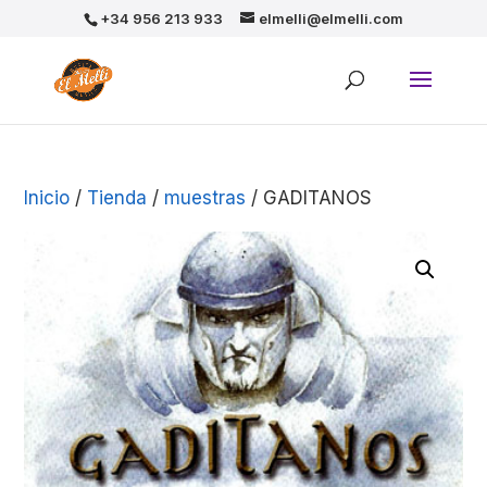
+34 956 213 933
elmelli@elmelli.com
Inicio
/
Tienda
/
muestras
/ GADITANOS