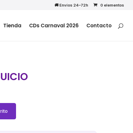
🚚 Envíos 24–72h
0 elementos
Tienda
CDs Carnaval 2026
Contacto
JUICIO
rito