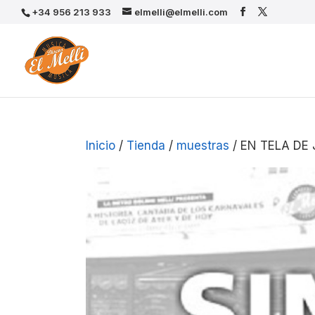
+34 956 213 933
elmelli@elmelli.com
Inicio
/
Tienda
/
muestras
/ EN TELA DE 