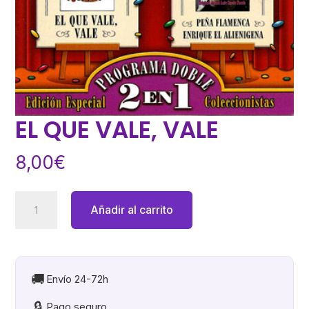
EL QUE VALE, VALE
8,00
€
EL
Añadir al carrito
QUE
VALE,
VALE
cantidad
🚚
Envío 24-72h
🔒
Pago seguro