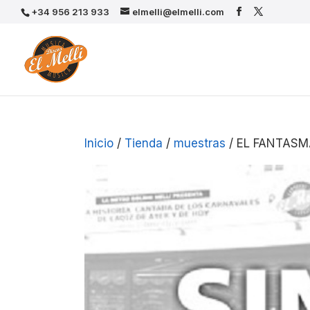
+34 956 213 933
elmelli@elmelli.com
Inicio
/
Tienda
/
muestras
/ EL FANTASM