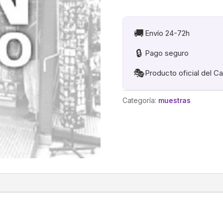
DE
LA
OPERA
🚚
Envío 24-72h
2en1
🔒
Pago seguro
LA
HERENCIA
🎭
Producto oficial del C
cantidad
Categoría:
muestras