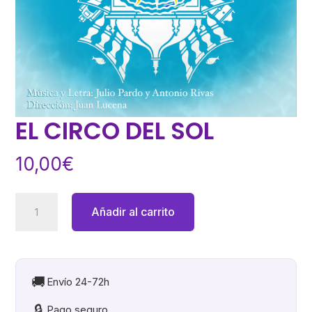
EL CIRCO DEL SOL
10,00
€
EL
Añadir al carrito
CIRCO
DEL
SOL
cantidad
🚚
Envío 24-72h
🔒
Pago seguro