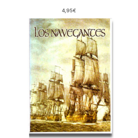
4,95
€