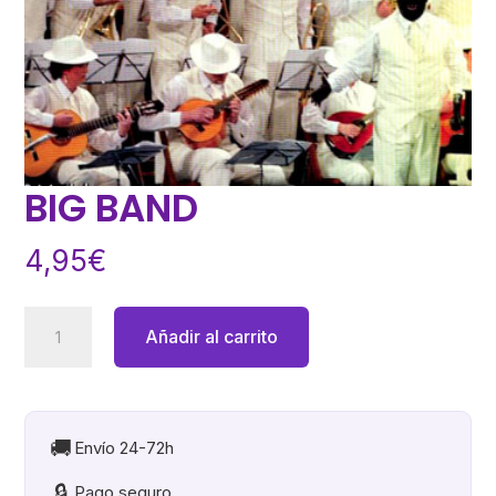
BIG BAND
4,95
€
BIG
Añadir al carrito
BAND
cantidad
🚚
Envío 24-72h
🔒
Pago seguro