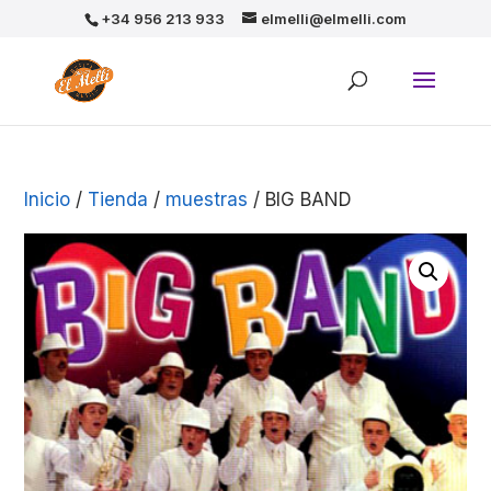
+34 956 213 933
elmelli@elmelli.com
Inicio
/
Tienda
/
muestras
/ BIG BAND