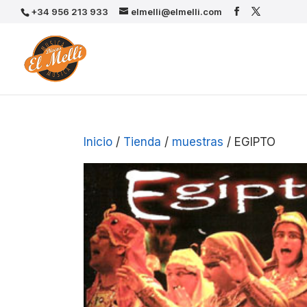
+34 956 213 933
elmelli@elmelli.com
Inicio
/
Tienda
/
muestras
/ EGIPTO