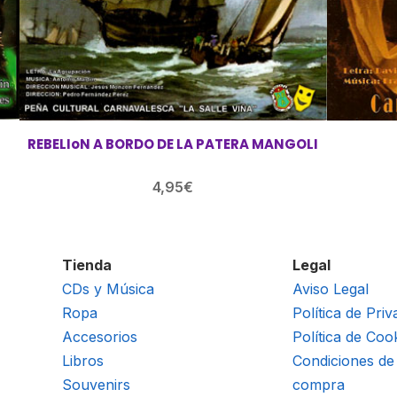
REBELIoN A BORDO DE LA PATERA MANGOLI
4,95
€
Tienda
Legal
CDs y Música
Aviso Legal
Ropa
Política de Priv
Accesorios
Política de Coo
Libros
Condiciones de
Souvenirs
compra