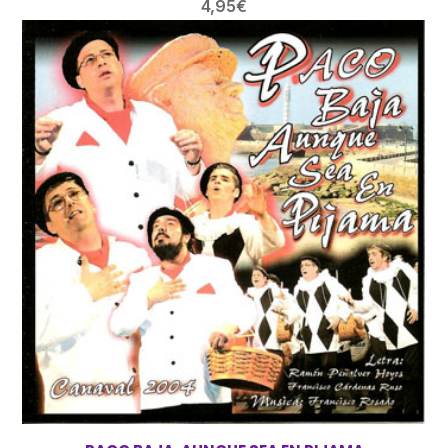
4,95
€