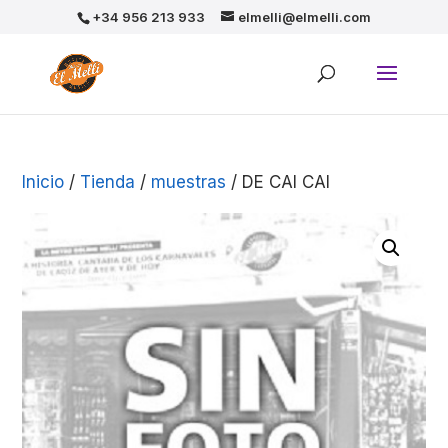
+34 956 213 933
elmelli@elmelli.com
Inicio
/
Tienda
/
muestras
/ DE CAI CAI