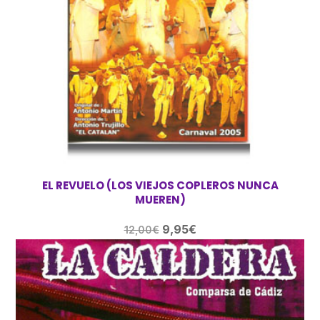
EL REVUELO (LOS VIEJOS COPLEROS NUNCA
MUEREN)
El
El
9,95
€
12,00
€
precio
precio
original
actual
era:
es:
12,00€.
9,95€.