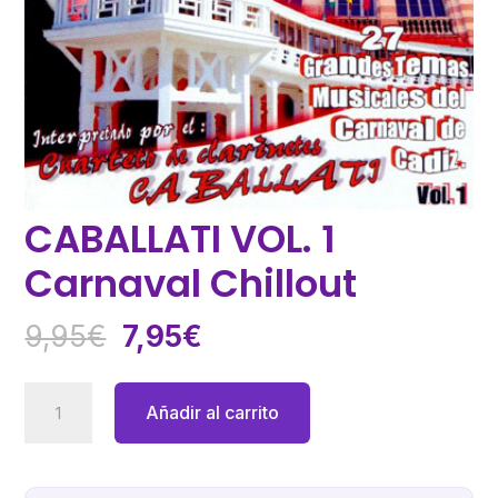
CABALLATI VOL. 1
Carnaval Chillout
El
El
9,95
€
7,95
€
precio
precio
original
actual
CABALLATI
Añadir al carrito
era:
es:
VOL.
9,95€.
7,95€.
1
Carnaval