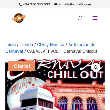
+34 956 213 933
elmelli@elmelli.com
Inicio
/
Tienda
/
CDs y Música
/
Antologías del
Carnaval
/ CABALLATI VOL. 1 Carnaval Chillout
¡Oferta!