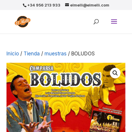
+34 956 213 933
elmelli@elmelli.com
Inicio
/
Tienda
/
muestras
/ BOLUDOS