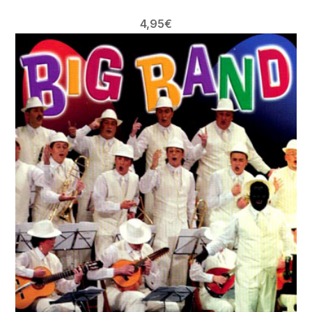
4,95
€