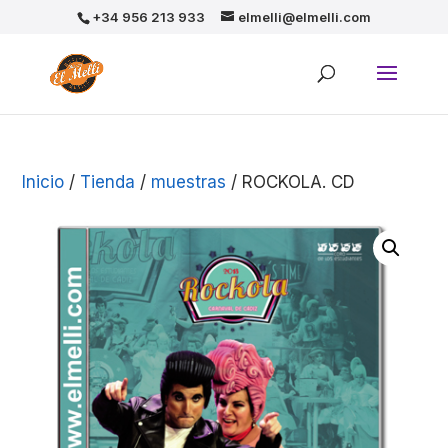
+34 956 213 933
elmelli@elmelli.com
Inicio
/
Tienda
/
muestras
/ ROCKOLA. CD