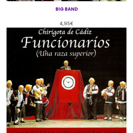
BIG BAND
4,95
€