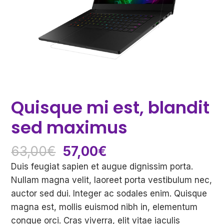
Quisque mi est, blandit
sed maximus
El
El
63,00
€
57,00
€
precio
precio
Duis feugiat sapien et augue dignissim porta.
original
actual
Nullam magna velit, laoreet porta vestibulum nec,
era:
es:
auctor sed dui. Integer ac sodales enim. Quisque
63,00€.
57,00€.
magna est, mollis euismod nibh in, elementum
congue orci. Cras viverra, elit vitae iaculis