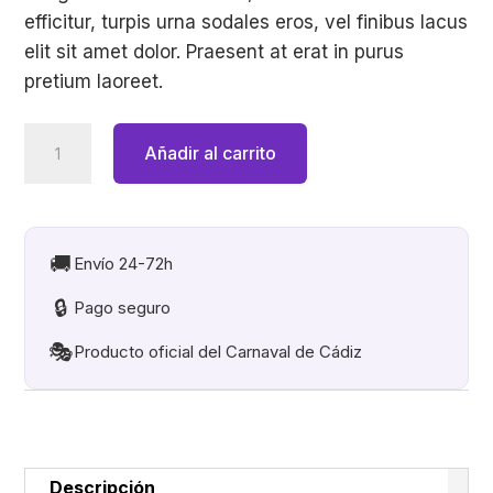
efficitur, turpis urna sodales eros, vel finibus lacus
elit sit amet dolor. Praesent at erat in purus
pretium laoreet.
Quisque
Añadir al carrito
mi
est,
blandit
sed
🚚
Envío 24-72h
maximus
🔒
Pago seguro
cantidad
🎭
Producto oficial del Carnaval de Cádiz
Descripción