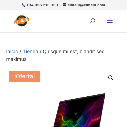
+34 956 213 933
elmelli@elmelli.com
Inicio
/
Tienda
/ Quisque mi est, blandit sed
maximus
¡Oferta!