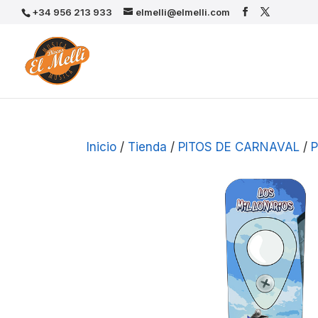
+34 956 213 933
elmelli@elmelli.com
Inicio
/
Tienda
/
PITOS DE CARNAVAL
/
P