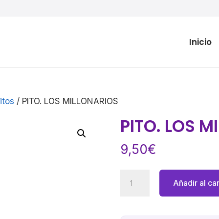
Inicio
itos
/ PITO. LOS MILLONARIOS
PITO. LOS M
9,50
€
PITO.
Añadir al car
LOS
MILLONARIOS
cantidad