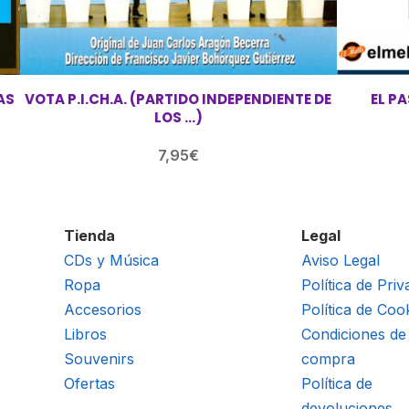
AS
VOTA P.I.CH.A. (PARTIDO INDEPENDIENTE DE
EL PA
LOS …)
7,95
€
Tienda
Legal
CDs y Música
Aviso Legal
Ropa
Política de Priv
Accesorios
Política de Coo
Libros
Condiciones de
Souvenirs
compra
Ofertas
Política de
devoluciones