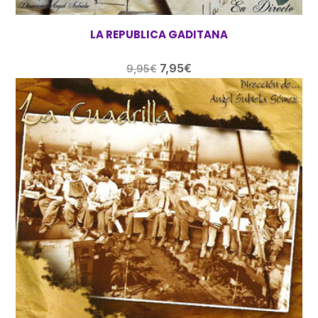
LA REPUBLICA GADITANA
El
El
7,95
€
9,95
€
precio
precio
original
actual
era:
es:
9,95€.
7,95€.