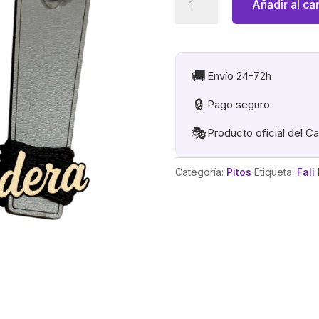
Añadir al car
DE
CARNAVAL
MADERA
DM.
🚚
Envío 24-72h
GRABADO
🔒
Pago seguro
CADIZ
(Mod3
🎭
Producto oficial del C
Gris/Derecha)
cantidad
Categoría:
Pitos
Etiqueta:
Fali