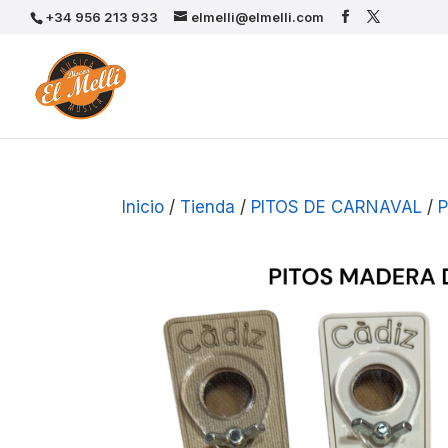
+34 956 213 933
elmelli@elmelli.com
Inicio
/
Tienda
/
PITOS DE CARNAVAL
/
P