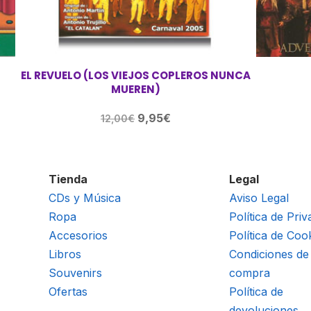
EL REVUELO (LOS VIEJOS COPLEROS NUNCA
MUEREN)
El
El
9,95
€
12,00
€
precio
precio
original
actual
era:
es:
Tienda
Legal
12,00€.
9,95€.
CDs y Música
Aviso Legal
Ropa
Política de Priv
Accesorios
Política de Coo
Libros
Condiciones de
Souvenirs
compra
Ofertas
Política de
devoluciones