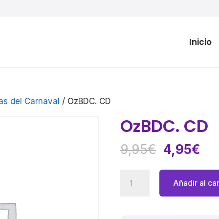
Inicio
as del Carnaval
/ OzBDC. CD
OzBDC. CD
El
El
9,95
€
4,95
€
precio
pre
original
act
OzBDC.
Añadir al car
era:
es:
CD
9,95€.
4,
cantidad