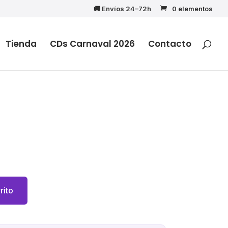
🚚 Envíos 24–72h
0 elementos
Tienda
CDs Carnaval 2026
Contacto
cio
ual
rito
95€.