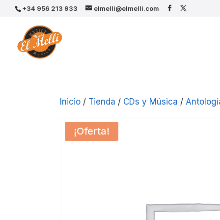
+34 956 213 933
elmelli@elmelli.com
Inicio
/
Tienda
/
CDs y Música
/
Antologí
¡Oferta!