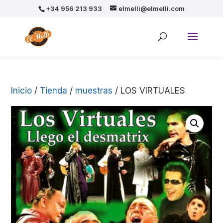
+34 956 213 933
elmelli@elmelli.com
Inicio
/
Tienda
/
muestras
/ LOS VIRTUALES