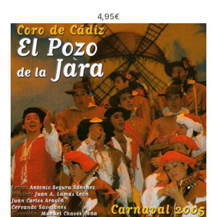
4,95
€