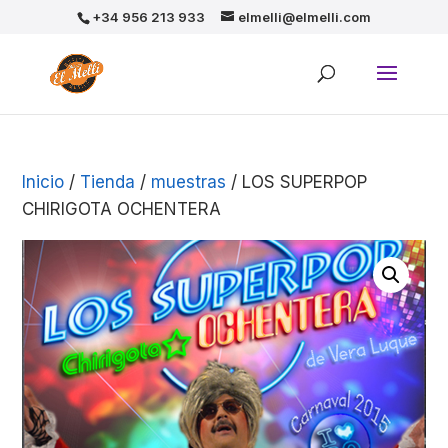
+34 956 213 933
elmelli@elmelli.com
Inicio
/
Tienda
/
muestras
/ LOS SUPERPOP
CHIRIGOTA OCHENTERA