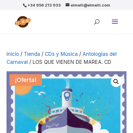
+34 956 213 933
elmelli@elmelli.com
Inicio
/
Tienda
/
CDs y Música
/
Antologías del
Carnaval
/ LOS QUE VIENEN DE MAREA. CD
¡Oferta!