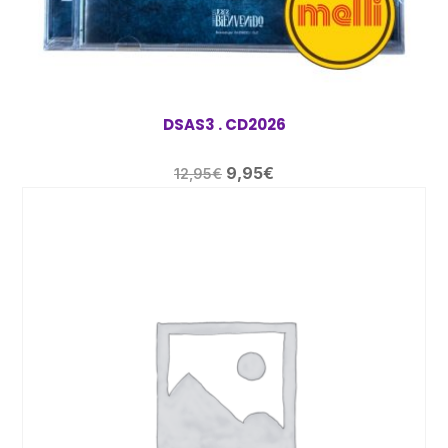
DSAS3 . CD2026
El
El
9,95
€
12,95
€
precio
precio
original
actual
era:
es:
12,95€.
9,95€.