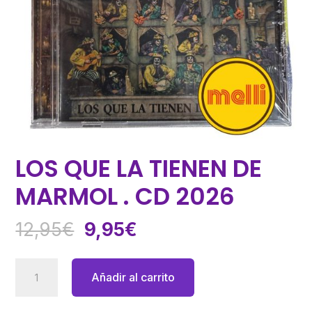
LOS QUE LA TIENEN DE
MARMOL . CD 2026
El
El
12,95
€
9,95
€
precio
precio
original
actual
LOS
Añadir al carrito
era:
es:
QUE
12,95€.
9,95€.
LA