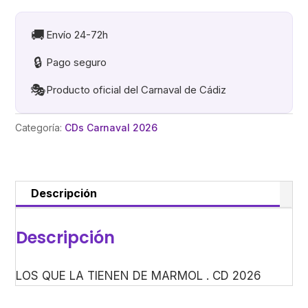
TIENEN
DE
🚚
Envío 24-72h
MARMOL
🔒
Pago seguro
.
CD
🎭
Producto oficial del Carnaval de Cádiz
2026
cantidad
Categoría:
CDs Carnaval 2026
Descripción
Descripción
LOS QUE LA TIENEN DE MARMOL . CD 2026