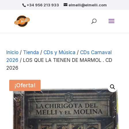
+34 956 213 933
elmelli@elmelli.com
Inicio
/
Tienda
/
CDs y Música
/
CDs Carnaval
2026
/ LOS QUE LA TIENEN DE MARMOL . CD
2026
¡Oferta!