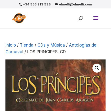
+34 956 213 933
elmelli@elmelli.com
Inicio
/
Tienda
/
CDs y Música
/
Antologías del
Carnaval
/ LOS PRINCIPES. CD