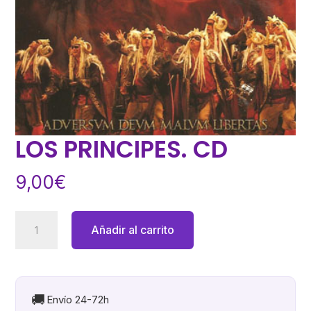
LOS PRINCIPES. CD
9,00
€
LOS
Añadir al carrito
PRINCIPES.
CD
cantidad
🚚
Envío 24-72h