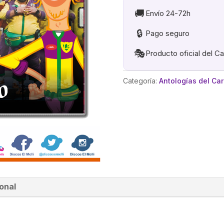
PETROLEO.
🚚
Envío 24-72h
CD
🔒
Pago seguro
cantidad
🎭
Producto oficial del C
Categoría:
Antologías del Ca
onal