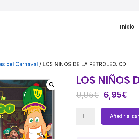
Inicio
as del Carnaval
/ LOS NIÑOS DE LA PETROLEO. CD
LOS NIÑOS D
El
El
9,95
€
6,95
€
precio
pre
original
act
LOS
Añadir al car
era:
es:
NIÑOS
9,95€.
6,
DE
LA