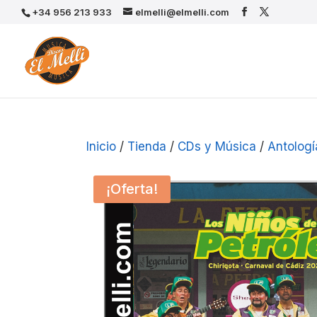
+34 956 213 933
elmelli@elmelli.com
Inicio
/
Tienda
/
CDs y Música
/
Antologí
¡Oferta!