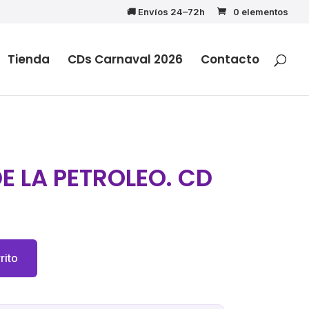
🚚 Envíos 24–72h
0 elementos
Tienda
CDs Carnaval 2026
Contacto
E LA PETROLEO. CD
cio
ual
rito
95€.