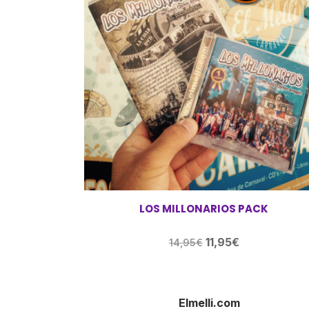
LOS MILLONARIOS PACK
El
El
11,95
€
14,95
€
precio
precio
original
actual
era:
es:
Elmelli.com