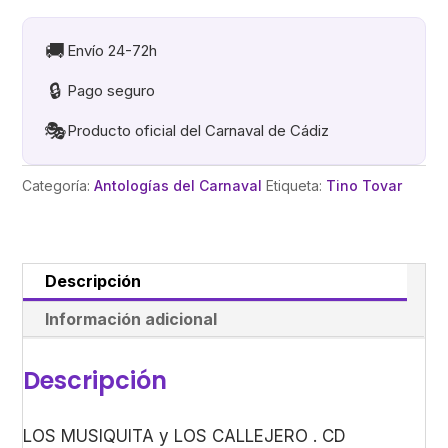
LOS
CALLEJERO
🚚
Envío 24-72h
.
🔒
Pago seguro
CD
cantidad
🎭
Producto oficial del Carnaval de Cádiz
Categoría:
Antologías del Carnaval
Etiqueta:
Tino Tovar
Descripción
Información adicional
Descripción
LOS MUSIQUITA y LOS CALLEJERO . CD