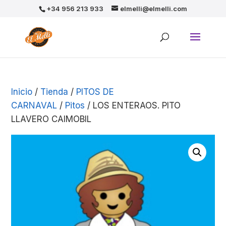
+34 956 213 933
elmelli@elmelli.com
Inicio
/
Tienda
/
PITOS DE
CARNAVAL
/
Pitos
/ LOS ENTERAOS. PITO
LLAVERO CAIMOBIL