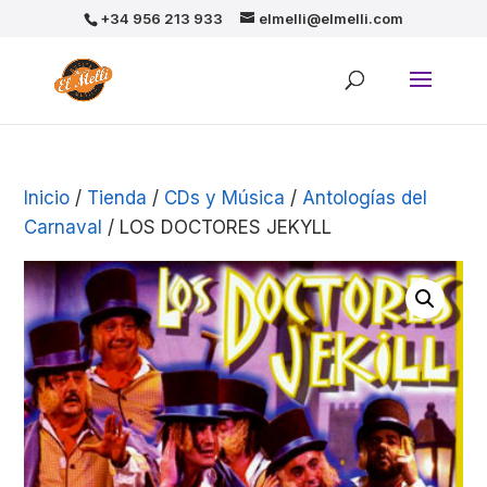
+34 956 213 933
elmelli@elmelli.com
Inicio
/
Tienda
/
CDs y Música
/
Antologías del
Carnaval
/ LOS DOCTORES JEKYLL