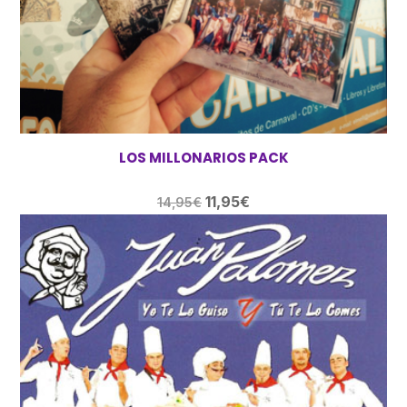
LOS MILLONARIOS PACK
El
El
11,95
€
14,95
€
precio
precio
original
actual
era:
es:
14,95€.
11,95€.