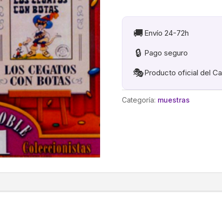
MAGICOS
y
LOS
🚚
Envío 24-72h
CEGATOS
🔒
Pago seguro
CON
BOTAS
🎭
Producto oficial del C
cantidad
Categoría:
muestras