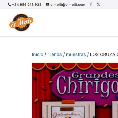
+34 956 213 933
elmelli@elmelli.com
Inicio
/
Tienda
/
muestras
/ LOS CRUZA