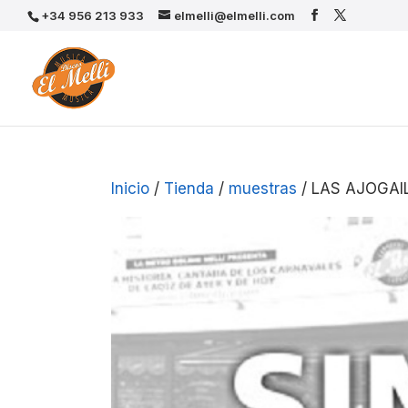
+34 956 213 933
elmelli@elmelli.com
Inicio
/
Tienda
/
muestras
/ LAS AJOGAIL