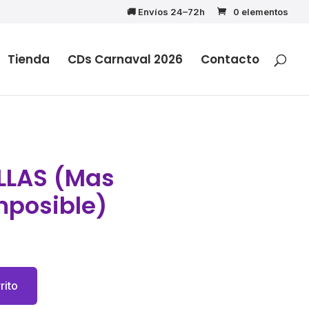
🚚 Envíos 24–72h
0 elementos
Tienda
CDs Carnaval 2026
Contacto
LLAS (Mas
mposible)
rito