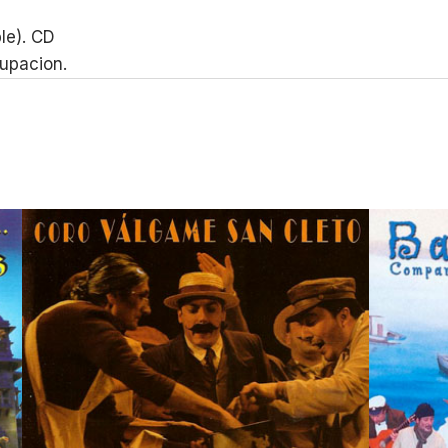
le). CD
rupacion.