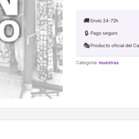
(Mas
Gaditana
Imposible)
🚚
Envío 24-72h
cantidad
🔒
Pago seguro
🎭
Producto oficial del C
Categoría:
muestras