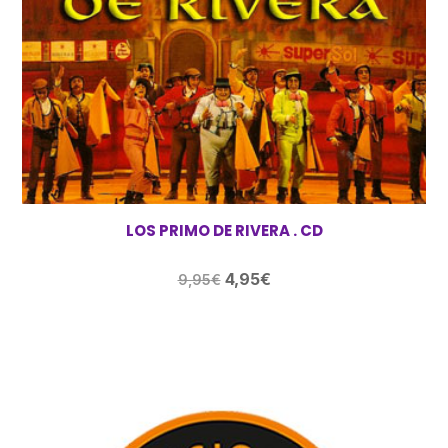
LOS PRIMO DE RIVERA . CD
El
El
4,95
€
9,95
€
precio
precio
original
actual
era:
es:
9,95€.
4,95€.