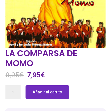
LA COMPARSA DE
MOMO
El
El
9,95
€
7,95
€
precio
precio
original
actual
LA
Añadir al carrito
era:
es:
COMPARSA
9,95€.
7,95€.
DE
MOMO