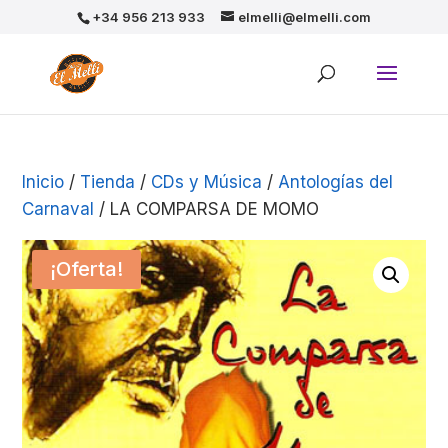
+34 956 213 933
elmelli@elmelli.com
Inicio
/
Tienda
/
CDs y Música
/
Antologías del
Carnaval
/ LA COMPARSA DE MOMO
¡Oferta!