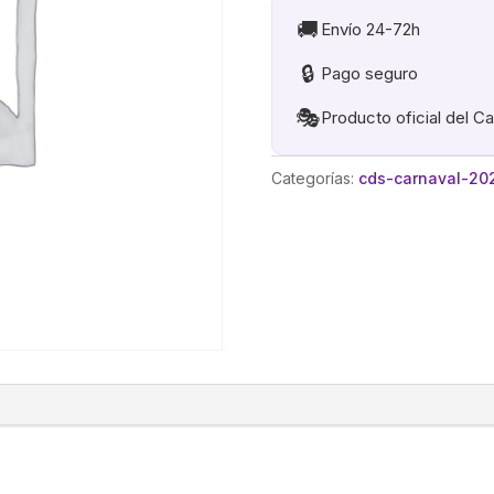
cantidad
🚚
Envío 24-72h
🔒
Pago seguro
🎭
Producto oficial del C
Categorías:
cds-carnaval-20