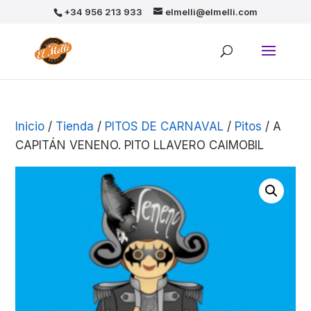
+34 956 213 933
elmelli@elmelli.com
Inicio
/
Tienda
/
PITOS DE CARNAVAL
/
Pitos
/ A
CAPITÁN VENENO. PITO LLAVERO CAIMOBIL