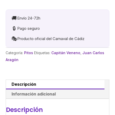
VENENO.
PITO
LLAVERO CAIMOBIL
🚚
Envío 24-72h
cantidad
🔒
Pago seguro
🎭
Producto oficial del Carnaval de Cádiz
Categoría:
Pitos
Etiquetas:
Capitán Veneno
,
Juan Carlos
Aragón
Descripción
Información adicional
Descripción