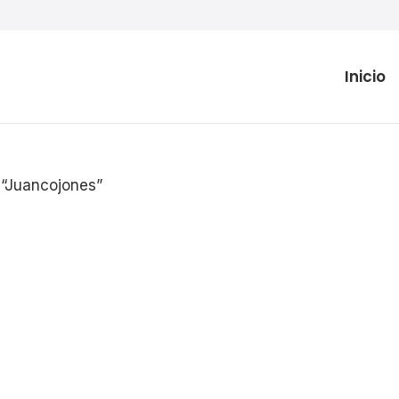
Inicio
 “Juancojones”